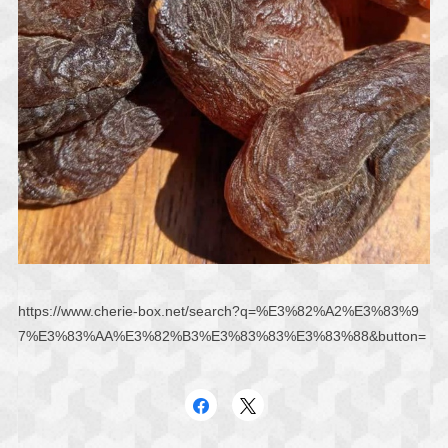
https://www.cherie-box.net/search?q=%E3%82%A2%E3%83%9
7%E3%83%AA%E3%82%B3%E3%83%83%E3%83%88&button=