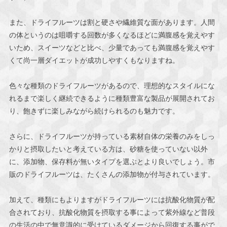
また、ドライフルーツは割と硬さや繊維質な面があります。人間
の体というのは咀嚼する回数が多くなるほどに満腹感を覚えやす
いため、スイーツなどと比べ、少量であっても満腹感を覚えやす
くて尚一層ダイエットが成功しやすくもなりますね。
色々な種類のドライフルーツがあるので、理想的なスタイルにな
れるまで楽しく継続できるように種類豊富な製品が展開されてお
り、飽きずに楽しみながら続けられるのも魅力です。
さらに、ドライフルーツが持っている素材自体の栄養のみをしっ
かりと摂取したいと考えている方は、砂糖を使っていない以外
に、添加物、保存料が無いタイプを選ぶとより良いでしょう。市
販のドライフルーツは、たくさんの添加物が付与されています。
加えて、種類にもよりますがドライフルーツには抗酸化物質が配
合されており、抗酸化物質を摂取する事によって紫外線など普段
の生活の中で無意識的に受けているダメージから回復する事がで